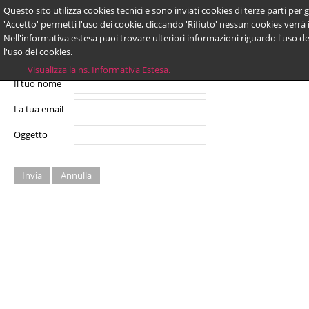
Questo sito utilizza cookies tecnici e sono inviati cookies di terze parti per g
Invia ad un amico.
'Accetto' permetti l'uso dei cookie, cliccando 'Rifiuto' nessun cookies verrà 
Nell'informativa estesa puoi trovare ulteriori informazioni riguardo l'uso de
l'uso dei cookies.
Email a
Visualizza la ns. Informativa Estesa.
Il tuo nome
La tua email
Oggetto
Invia
Annulla