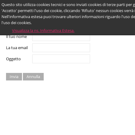
Questo sito utilizza cookies tecnici e sono inviati cookies di terze parti per g
Invia ad un amico.
'Accetto' permetti l'uso dei cookie, cliccando 'Rifiuto' nessun cookies verrà 
Nell'informativa estesa puoi trovare ulteriori informazioni riguardo l'uso de
l'uso dei cookies.
Email a
Visualizza la ns. Informativa Estesa.
Il tuo nome
La tua email
Oggetto
Invia
Annulla