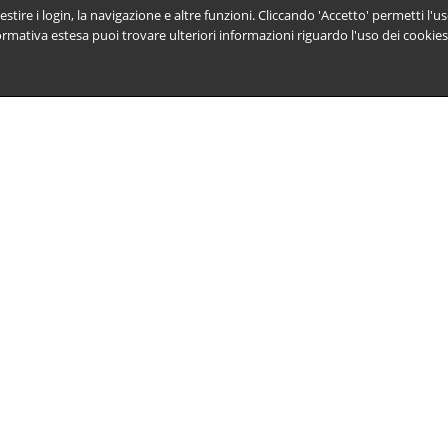
estire i login, la navigazione e altre funzioni. Cliccando 'Accetto' permetti l'u
ormativa estesa puoi trovare ulteriori informazioni riguardo l'uso dei cookies d