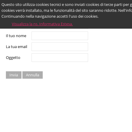
Questo sito utilizza cookies tecnici e sono inviati cookies di terze parti per g
Invia ad un amico.
cookies verrà installato, ma le funzionalità del sito saranno ridotte. Nell'inf
Continuando nella navigazione accetti l'uso dei cookies.
Visualizza la ns. Informativa Estesa.
Email a
Il tuo nome
La tua email
Oggetto
Invia
Annulla