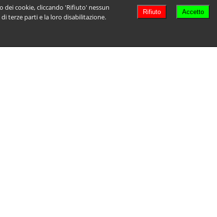
so dei cookie, cliccando 'Rifiuto' nessun
Rifiuto
Accetto
i terze parti e la loro disabilitazione.