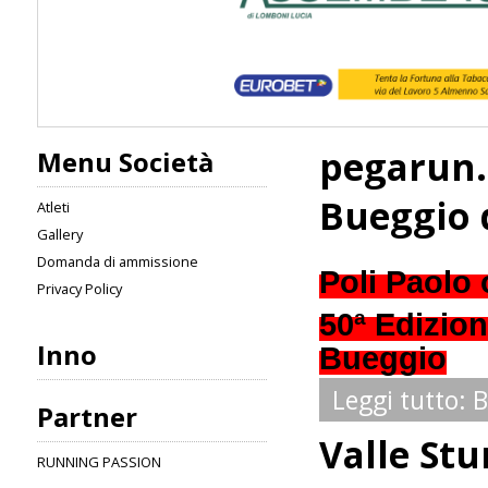
pegarun.
Menu Società
Bueggio 
Atleti
Gallery
Domanda di ammissione
Poli Paolo 
Privacy Policy
50ª Edizion
Inno
Bueggio
Leggi tutto: 
Partner
Valle Stu
RUNNING PASSION