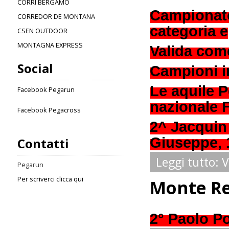
CORRI BERGAMO
Campionato 
CORREDOR DE MONTANA
categoria e
CSEN OUTDOOR
MONTAGNA EXPRESS
Valida come
Social
Campioni in
Le aquile P
Facebook Pegarun
nazionale 
Facebook Pegacross
2^ Jacquin 
Giuseppe, 1
Contatti
Leggi tutto: 
Pegarun
Per scriverci clicca qui
Monte Re
2° Paolo Po