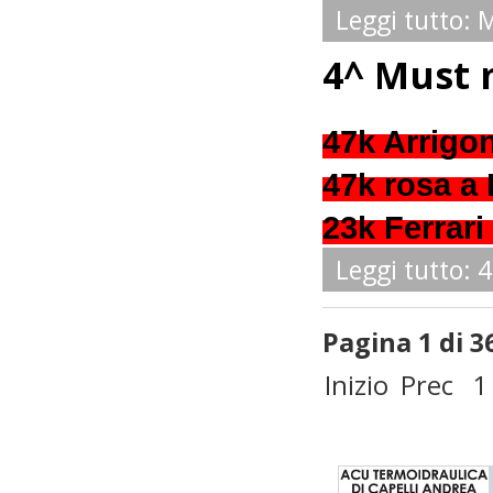
Leggi tutto:
4^ Must m
47k Arrigon
47k rosa a 
23k Ferrari
Leggi tutto: 
Pagina 1 di 3
Inizio
Prec
1