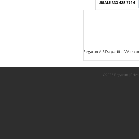
: partita IVA e c
Pegarun A.S.D.
©2026 Pegarun|
Priva