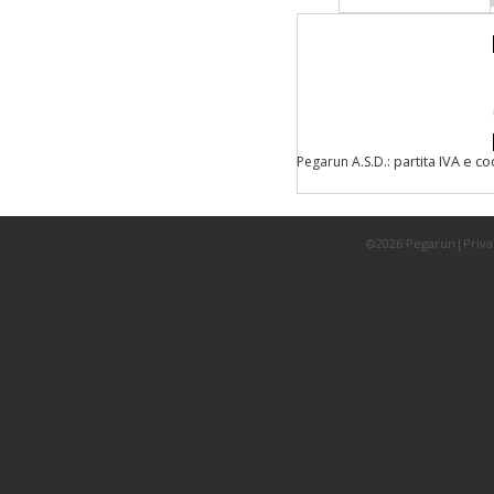
: partita IVA e c
Pegarun A.S.D.
©2026 Pegarun|
Priva