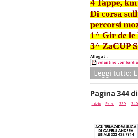
4 Tappe, km 
Di corsa su
percorsi mozz
1^ Gir de le
3^ ZaCUP Sky
Allegati:
volantino Lombardia 
Leggi tutto:
Pagina 344 di
Inizio
Prec
339
340