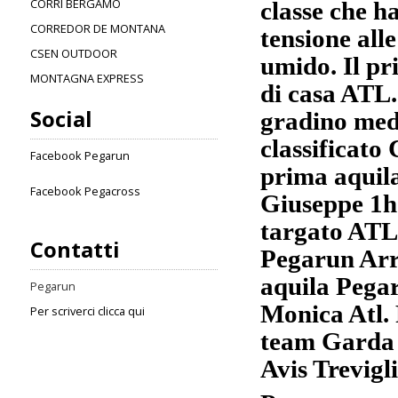
CORRI BERGAMO
classe che ha
CORREDOR DE MONTANA
tensione alle
CSEN OUTDOOR
umido. Il pri
MONTAGNA EXPRESS
di casa ATL.
Social
gradino medi
classificato
Facebook Pegarun
prima aquila
Facebook Pegacross
Giuseppe 1h
targato ATL.
Contatti
Pegarun Arri
aquila Pegar
Pegarun
Monica Atl. 
Per scriverci clicca qui
team Garda 
Avis Trevigl