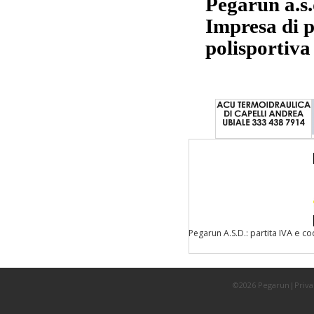
Pegarun a.s
Impresa di p
polisportiva
: partita IVA e c
Pegarun A.S.D.
©2026 Pegarun|
Priva