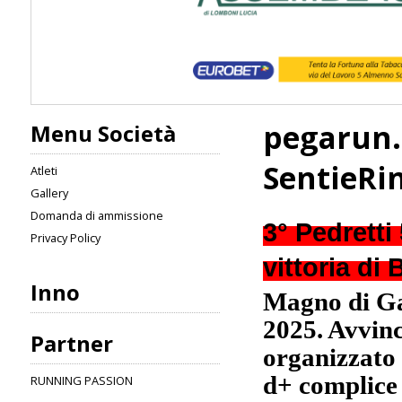
pegarun.
Menu Società
SentieRin
Atleti
Gallery
Domanda di ammissione
3° Pedretti 
Privacy Policy
vittoria di
Inno
Magno di Ga
2025. Avvinc
Partner
organizzato 
d+ complice 
RUNNING PASSION