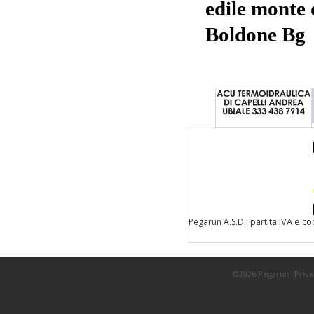
edile monte 
Boldone B
: partita IVA e c
Pegarun A.S.D.
©2026 Pegarun|
Priva