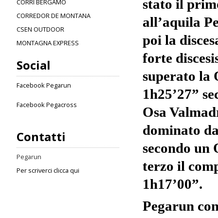
stato il pri
CORRI BERGAMO
CORREDOR DE MONTANA
all’aquila 
CSEN OUTDOOR
poi la disce
MONTAGNA EXPRESS
forte disce
Social
superato la 
Facebook Pegarun
1h25’27” sec
Facebook Pegacross
Osa Valmadre
dominato da
Contatti
secondo un 
Pegarun
terzo il com
Per scriverci clicca qui
1h17’00”.
Pegarun con