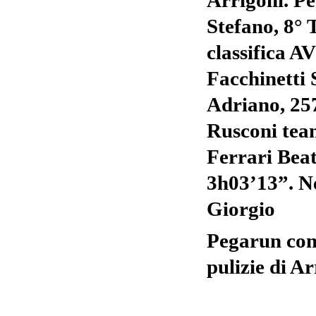
Arrigoni. Pe
Stefano, 8° 
classifica A
Facchinetti 
Adriano, 257
Rusconi te
Ferrari Beat
3h03’13”. Ne
Giorgio
Pegarun con
pulizie di A