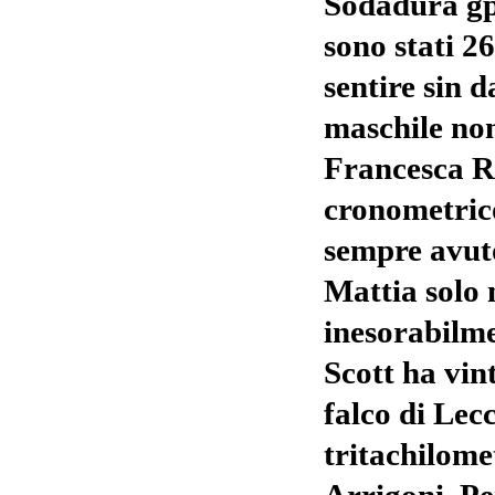
Sodadura gpm
sono stati 26
sentire sin d
maschile non
Francesca Ru
cronometric
sempre avuto
Mattia solo n
inesorabilme
Scott ha vin
falco di Lec
tritachilom