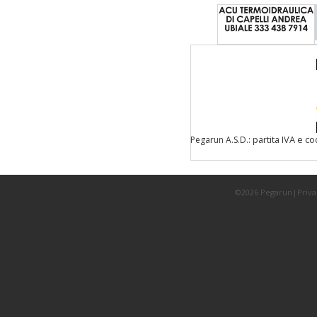
: partita IVA e c
Pegarun A.S.D.
©2026 Pegarun|
Priva