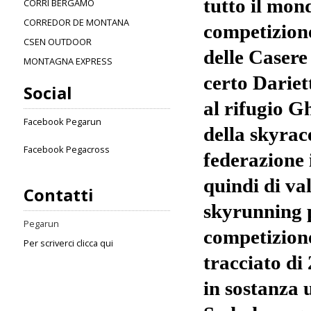
tutto il mon
CORRI BERGAMO
CORREDOR DE MONTANA
competizion
CSEN OUTDOOR
delle Casere
MONTAGNA EXPRESS
certo Dariet
Social
al rifugio G
Facebook Pegarun
della skyrace
Facebook Pegacross
federazione 
quindi di va
Contatti
skyrunning p
Pegarun
competizione
Per scriverci clicca qui
tracciato di
in sostanza 