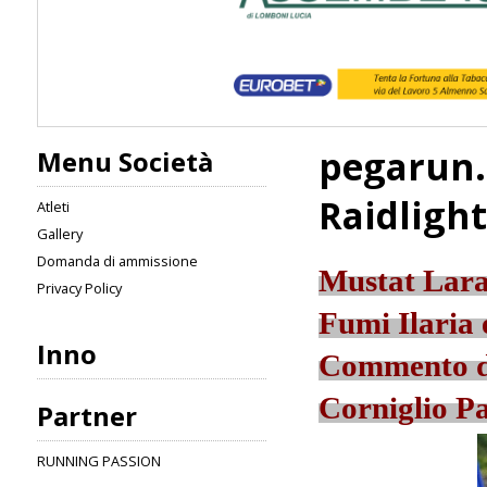
pegarun.
Menu Società
Raidligh
Atleti
Gallery
Domanda di ammissione
Mustat Lara
Privacy Policy
Fumi Ilaria 
Inno
Commento de
Corniglio P
Partner
RUNNING PASSION