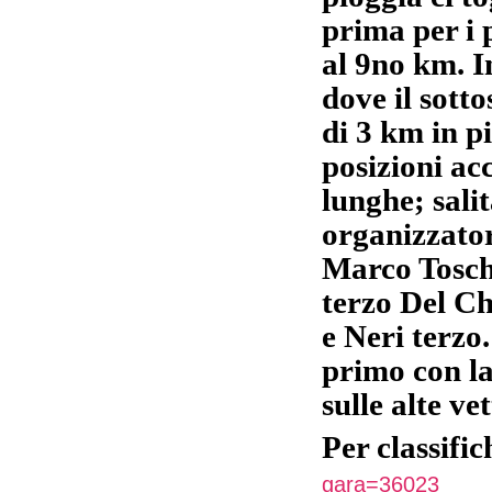
prima per i 
al 9no km. I
dove il sott
di 3 km in p
posizioni ac
lunghe; sali
organizzator
Marco Toschi
terzo Del Ch
e Neri terzo
primo con la
sulle alte vet
Per classifi
gara=36023