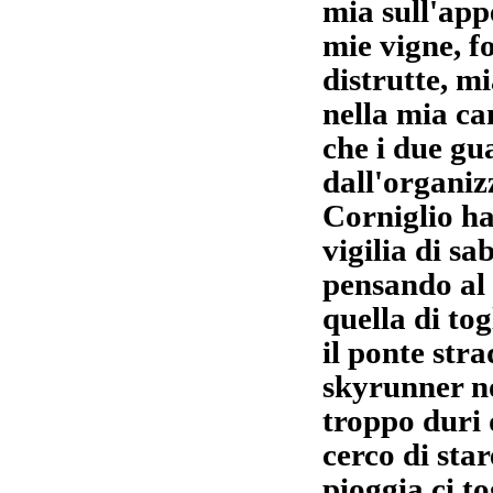
mia sull'app
mie vigne, f
distrutte, m
nella mia ca
che i due gu
dall'organiz
Corniglio ha
vigilia di s
pensando al 
quella di to
il ponte stra
skyrunner no
troppo duri 
cerco di sta
pioggia ci t