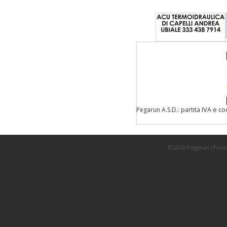
: partita IVA e c
Pegarun A.S.D.
©2026 Pegarun|
Priva