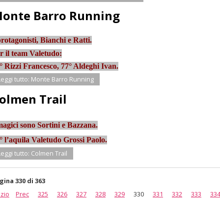
onte Barro Running
protagonisti, Bianchi e Ratti.
r il team Valetudo:
° Rizzi Francesco, 77° Aldeghi Ivan.
Leggi tutto: Monte Barro Running
olmen Trail
magici sono Sortini e Bazzana.
° l’aquila Valetudo Grossi Paolo.
Leggi tutto: Colmen Trail
gina 330 di 363
izio
Prec
325
326
327
328
329
330
331
332
333
33