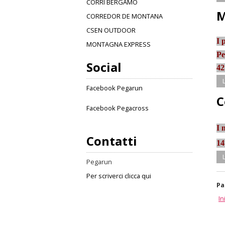
CORRI BERGAMO
M
CORREDOR DE MONTANA
CSEN OUTDOOR
I 
MONTAGNA EXPRESS
Pe
Social
42
Facebook Pegarun
C
Facebook Pegacross
I 
Contatti
14
Pegarun
Per scriverci clicca qui
Pa
In