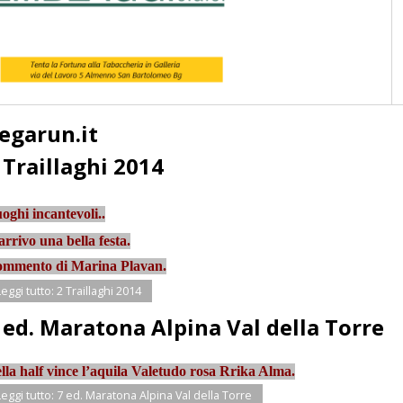
egarun.it
 Traillaghi 2014
oghi incantevoli..
arrivo una bella festa.
mmento di Marina Plavan.
Leggi tutto: 2 Traillaghi 2014
 ed. Maratona Alpina Val della Torre
lla half vince l’aquila Valetudo rosa Rrika Alma.
Leggi tutto: 7 ed. Maratona Alpina Val della Torre