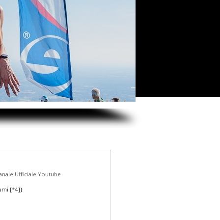
•
•
•
•
•
•
•
nale Ufficiale Youtube
umi [*4]}