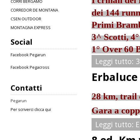
I crinali de
CORRI BERGAMO
CORREDOR DE MONTANA
dei 144 runn
CSEN OUTDOOR
Primi Bramb
MONTAGNA EXPRESS
3^ Scotti, 4
Social
1° Over 60 
Facebook Pegarun
Leggi tutto: 
Facebook Pegacross
Erbaluce 
Contatti
28 km, trail 
Pegarun
Gara a coppie
Per scriverci clicca qui
Leggi tutto: 