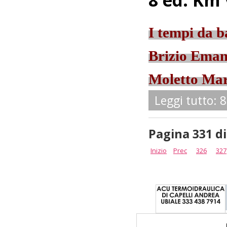
8 ed. Km 
I tempi da b
Brizio Eman
Moletto Mar
Leggi tutto: 
Pagina 331 di
Inizio
Prec
326
327