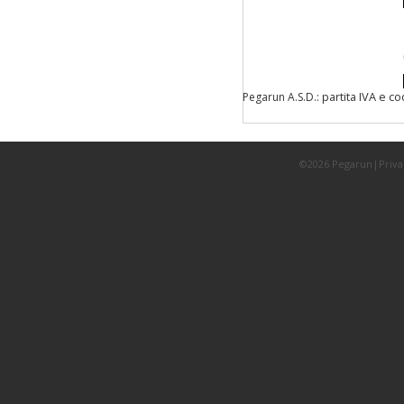
: partita IVA e c
Pegarun A.S.D.
©2026 Pegarun|
Priva